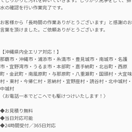
てしっかりと汚れを砕いていきます。しっかり洗浄をして、排
水の確認を行い作業完了です。
お客様から「長時間の作業ありがとうございます」と感謝のお
言葉を頂けました。ご依頼ありがとうございます。
【沖縄県内全エリア対応！】
那覇市・沖縄市・浦添市・糸満市・豊見城市・南城市・名護
市・宜野湾市・うるま市・本部町・嘉手納町・北谷町・西原
町・金武町・南風原町・与那原町・八重瀬町・国頭村・大宜味
村・東村・今帰仁村・恩納村・宜野座村・読谷村・北中城村・
中城村
〈お電話一本でどこへでも駆けつけいたします！〉
◆お見積り無料
◆当日対応可能
◆24時間受付／365日対応