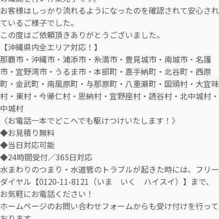
お客様はしっかり流れるようになったのを確認されて安心され
ているご様子でした。
この度はご依頼頂きありがとうございました。
【沖縄県内全エリア対応！】
那覇市・沖縄市・浦添市・糸満市・豊見城市・南城市・名護
市・宜野湾市・うるま市・本部町・嘉手納町・北谷町・西原
町・金武町・南風原町・与那原町・八重瀬町・国頭村・大宜味
村・東村・今帰仁村・恩納村・宜野座村・読谷村・北中城村・
中城村
〈お電話一本でどこへでも駆けつけいたします！〉
◆お見積り無料
◆当日対応可能
◆24時間受付／365日対応
水まわりのつまり・水道管のトラブルが起きた時には、フリー
ダイヤル【0120-11-8121（いま いく ハイスイ）】まで、
お気軽にお電話ください！
ホームページのお問い合わせフォームからも受け付けを行って
おります。