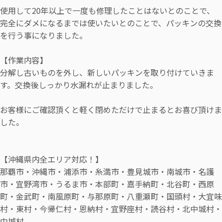
使用して20年以上で一度も修理したことはないとのことで、
完全にダメになるまでは使いたいとのことで、パッキンの交換
を行う事になりました。
【作業内容】
分解し古いものを外し、新しいパッキンを取り付けていきま
す。交換後しっかり水漏れが止まりました。
お客様にご確認頂くと軽く閉めただけで止まるとお喜び頂けま
した。
【沖縄県内全エリア対応！】
那覇市・沖縄市・浦添市・糸満市・豊見城市・南城市・名護
市・宜野湾市・うるま市・本部町・嘉手納町・北谷町・西原
町・金武町・南風原町・与那原町・八重瀬町・国頭村・大宜味
村・東村・今帰仁村・恩納村・宜野座村・読谷村・北中城村・
中城村