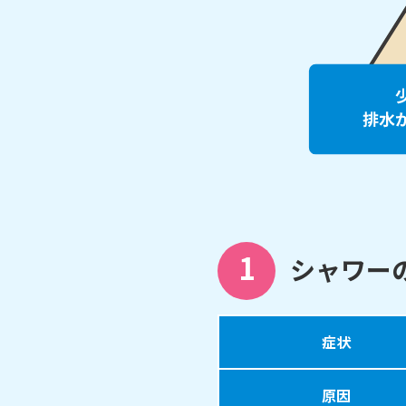
1
シャワー
症状
原因