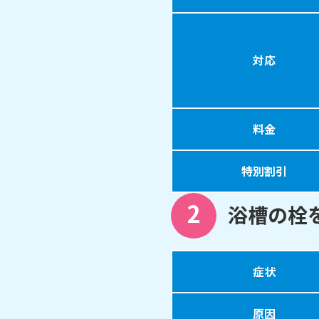
対応
料金
特別割引
2
浴槽の栓
症状
原因