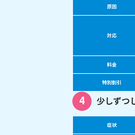
原因
対応
料金
特別割引
4
少しずつ
症状