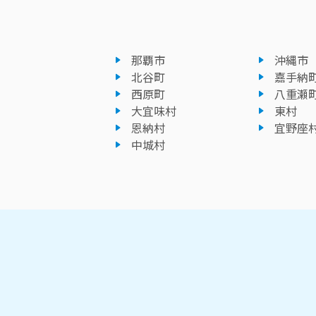
那覇市
沖縄市
北谷町
嘉手納
西原町
八重瀬
大宜味村
東村
恩納村
宜野座
中城村