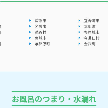
浦添市
宜野湾市
町
名護市
本部町
町
読谷村
豊見城市
南城市
今帰仁村
村
与那原町
金武町
お風呂のつまり・水漏れ