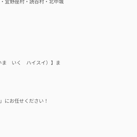
・宜野座村・読谷村・北中城
（いま いく ハイスイ）】ま
縄」にお任せください！