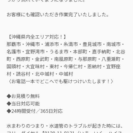
お客様にも確認いただき作業完了いたしました。
【沖縄県内全エリア対応！】
那覇市・沖縄市・浦添市・糸満市・豊見城市・南城市・
名護市・宜野湾市・うるま市・本部町・嘉手納町・北谷
町・西原町・金武町・南風原町・与那原町・八重瀬町・
国頭村・大宜味村・東村・今帰仁村・恩納村・宜野座
村・読谷村・北中城村・中城村
〈お電話一本でどこへでも駆けつけいたします！〉
◆お見積り無料
◆当日対応可能
◆24時間受付／365日対応
水まわりのつまり・水道管のトラブルが起きた時には、
フリーダイヤル【0120-11-8121（いま いく ハイス