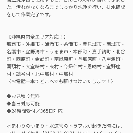
た。汚れがなくなるまでしっかり洗浄を行い、排水確認
をして作業完了です。
【沖縄県内全エリア対応！】
那覇市・沖縄市・浦添市・糸満市・豊見城市・南城市・
名護市・宜野湾市・うるま市・本部町・嘉手納町・北谷
町・西原町・金武町・南風原町・与那原町・八重瀬町・
国頭村・大宜味村・東村・今帰仁村・恩納村・宜野座
村・読谷村・北中城村・中城村
〈お電話一本でどこへでも駆けつけいたします！〉
◆お見積り無料
◆当日対応可能
◆24時間受付／365日対応
水まわりのつまり・水道管のトラブルが起きた時には、
フリーダイヤル【0120-11-8121（いま いく ハイス